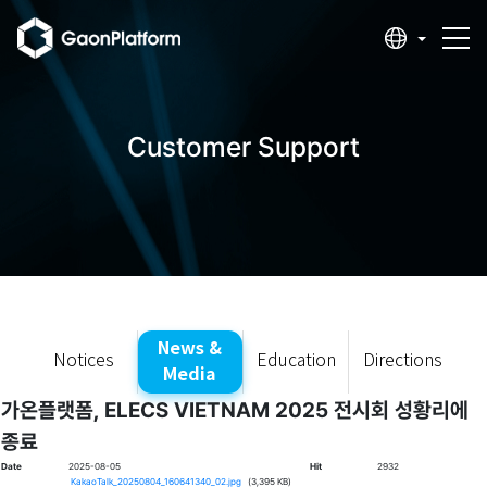
Customer Support
News &
Notices
Education
Directions
Media
가온플랫폼, ELECS VIETNAM 2025 전시회 성황리에
종료
Date
2025-08-05
Hit
2932
KakaoTalk_20250804_160641340_02.jpg
(3,395 KB)