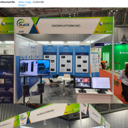
Attached file
elecs-2.jpg
(3,564 KB)
모두받기