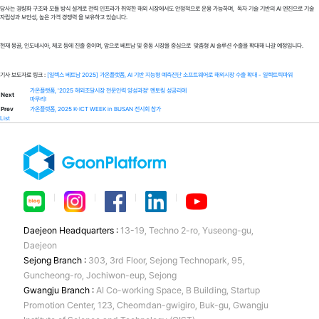
당사는 경량화 구조와 모듈 방식 설계로 전력 인프라가 취약한 해외 시장에서도 안정적으로 운용 가능하며, 독자 기술 기반의 AI 엔진으로 기술
자립성과 보안성, 높은 가격 경쟁력 을 보유하고 있습니다.
현재 몽골, 인도네시아, 체코 등에 진출 중이며, 앞으로 베트남 및 중동 시장을 중심으로 맞춤형 AI 솔루션 수출을 확대해 나갈 예정입니다.
기사 보도자료 링크 :
[일렉스 베트남 2025] 가온플랫폼, AI 기반 지능형 예측진단 소프트웨어로 해외시장 수출 확대 - 일렉트릭파워
가온플랫폼, '2025 해외조달시장 전문인력 양성과정' 멘토링 성공리에
Next
마무리!
Prev
가온플랫폼, 2025 K-ICT WEEK in BUSAN 전시회 참가
List
ㅣ
ㅣ
ㅣ
ㅣ
Daejeon Headquarters :
13-19, Techno 2-ro, Yuseong-gu,
Daejeon
Sejong Branch :
303, 3rd Floor, Sejong Technopark, 95,
Guncheong-ro, Jochiwon-eup, Sejong
Gwangju Branch :
AI Co-working Space, B Building, Startup
Promotion Center, 123, Cheomdan-gwigiro, Buk-gu, Gwangju