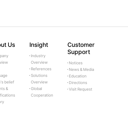
ut Us
Insight
Customer
Support
pany
Industry
view
Overview
Notices
References
News & Media
sage
Solutions
Education
s belief
Overview
Directions
nts &
Global
Visit Request
fications
Cooperation
ory