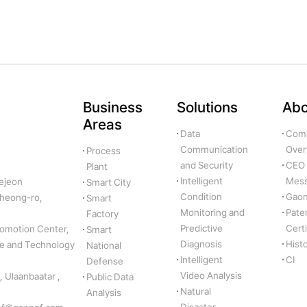
Business
Solutions
Abo
Areas
Data
Com
Communication
Over
Process
and Security
CEO
Plant
Intelligent
Mes
ejeon
Smart City
Condition
Gaon'
cheong-ro,
Smart
Monitoring and
Pate
Factory
Predictive
Certi
romotion Center,
Smart
Diagnosis
Hist
ce and Technology
National
Intelligent
CI
Defense
Video Analysis
 Ulaanbaatar ,
Public Data
Natural
Analysis