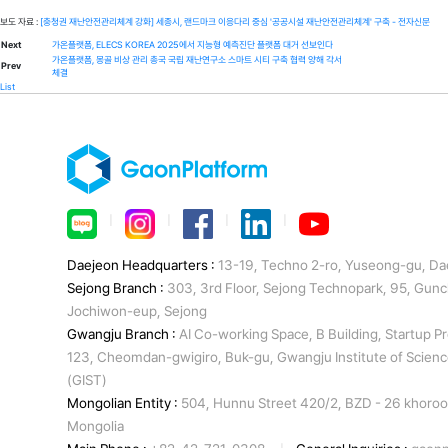
보도 자료 :
[충청권 재난안전관리체계 강화] 세종시, 랜드마크 이응다리 중심 '공공시설 재난안전관리체계' 구축 - 전자신문
Next
가온플랫폼, ELECS KOREA 2025에서 지능형 예측진단 플랫폼 대거 선보인다
가온플랫폼, 몽골 비상 관리 총국 국립 재난연구소 스마트 시티 구축 협력 양해 각서
Prev
체결
List
ㅣ
ㅣ
ㅣ
ㅣ
Daejeon Headquarters :
13-19, Techno 2-ro, Yuseong-gu, Da
Sejong Branch :
303, 3rd Floor, Sejong Technopark, 95, Gun
Jochiwon-eup, Sejong
Gwangju Branch :
AI Co-working Space, B Building, Startup P
123, Cheomdan-gwigiro, Buk-gu, Gwangju Institute of Scien
(GIST)
Mongolian Entity :
504, Hunnu Street 420/2, BZD - 26 khoroo,
Mongolia