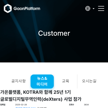
Customer
뉴스&
공지사항
교육
오시는길
미디어
가온플랫폼, KOTRA와 함께 25년 1기
글로벌디지털무역인력(deXters) 사업 참가
등록일
2025-02-28
조회수
3834