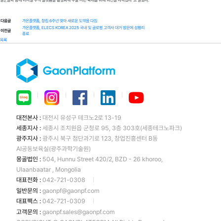
다음글
가온플랫폼, 창립 6주년 맞아 새로운 도약을 다짐
가온플랫폼, ELECS KOREA 2025 국내 및 글로벌 고객사 대거 방문에 성황리
이전글
종료
목록
ㅣ
ㅣ
ㅣ
ㅣ
대전본사 :
대전시 유성구 테크노2로 13-19
세종지사 :
세종시 조치원읍 군청로 95, 3층 303호(세종테크노파크)
광주지사 :
광주시 북구 첨단과기로 123, 창업진흥센터 B동
AI공동보육실(광주과학기술원)
몽골법인 :
504, Hunnu Street 420/2, BZD - 26 khoroo,
Ulaanbaatar , Mongolia
대표전화 :
042-721-0308
ㅣ
일반문의 :
gaonpf@gaonpf.com
대표팩스 :
042-721-0309
ㅣ
고객문의 :
gaonpf.sales@gaonpf.com