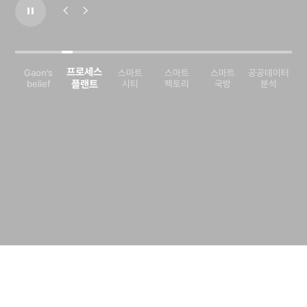
프로세스
Gaon’s
스마트
스마트
스마트
공공데이터
belief
플랜트
시티
팩토리
국방
분석